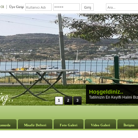
 Ol
Üye Girişi
Hoşgeldiniz..
Tatilinizin En Keyifli Halini B
1
2
3
ımızda
Misafir Defteri
Foto Galeri
Video Galeri
İletişim