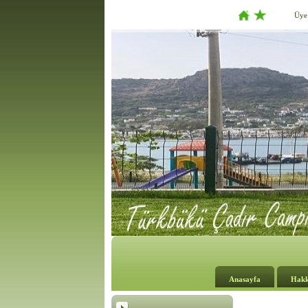
Üye
Anasayfa
Hakk
.................................