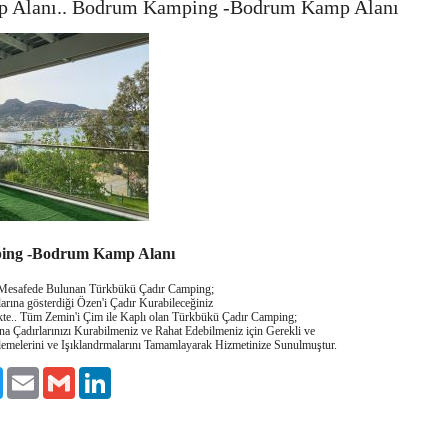
 Alanı.. Bodrum Kamping -Bodrum Kamp Alanı
ng -Bodrum Kamp Alanı
k Mesafede Bulunan Türkbükü Çadır Camping;
arına gösterdiği Özen'i Çadır Kurabileceğiniz
e.. Tüm Zemin'i Çim ile Kaplı olan Türkbükü Çadır Camping;
na Çadırlarınızı Kurabilmeniz ve Rahat Edebilmeniz için Gerekli ve
lemelerini ve Işıklandrmalarını Tamamlayarak Hizmetinize Sunulmuştur.
ook
Twitter
Email
Gmail
LinkedIn