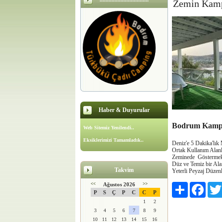
Zemin Kamp
Haber & Duyurular
Bodrum Kampi
Web Sitemiz Yenilendi..
Eksiklerimizi Tamamladık..
Deniz'e 5 Dakika'lı
Ortak Kullanım Alanl
Zeminede Göstermekt
Düz ve Temiz bir Ala
Takvim
Yeterli Peyzaj Düzen
<<
Ağustos 2026
>>
Paylaş
Faceb
P
S
Ç
P
C
C
P
1
2
3
4
5
6
7
8
9
10
11
12
13
14
15
16