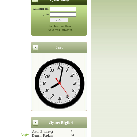
Kullanıcı adı
Şifre
Parolamı unuttum
Üye olmak istiyorum
Saat
Ziyaret Bilgileri
Aktif Ziyaretçi
2
Arşiv
Bugün Toplam
10