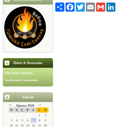
Paylaş
Facebook
Twitter
Email
Gmail
LinkedI
Haber & Duyurular
Web Sitemiz Yenilendi..
Eksiklerimizi Tamamladık..
Takvim
<<
Ağustos 2026
>>
P
S
Ç
P
C
C
P
1
2
3
4
5
6
7
8
9
10
11
12
13
14
15
16