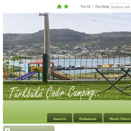
Üye Ol
Üye Girişi
Anasayfa
Hakkımızda
Misafir Defteri
.................................